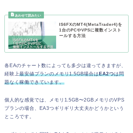
IS6FXのMT4(MetaTrader4)を
1台のPCやVPSに複数インスト
ールする方法
各EAのチャート数によっても多少は違ってきますが、
経験上
最安値プランのメモリ1.5GB場合は
EA2つ
は問
題なく稼働できています。
個人的な感覚では、メモリ1.5GB〜2GBメモリのVPS
プランの場合、EA3つギリギリ大丈夫かどうかという
ところです。