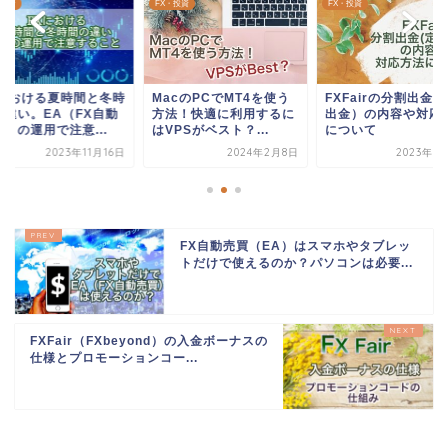
・投資
FX・投資
FX・投資
Xにおける夏時間と冬時
MacのPCでMT4を使う
FXFairの分割出金
の違い。EA（FX自動
方法！快適に利用するに
出金）の内容や対応
）の運用で注意...
はVPSがベスト？...
について
2023年11月16日
2024年2月8日
2023年9
FX自動売買（EA）はスマホやタブレッ
トだけで使えるのか？パソコンは必要...
FXFair（FXbeyond）の入金ボーナスの
仕様とプロモーションコー...