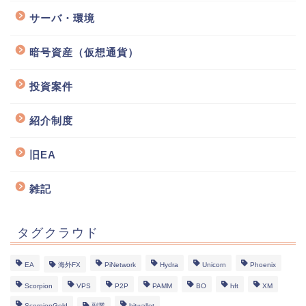
サーバ・環境
暗号資産（仮想通貨）
投資案件
紹介制度
旧EA
雑記
タグクラウド
EA
海外FX
PiNetwork
Hydra
Unicorn
Phoenix
Scorpion
VPS
P2P
PAMM
BO
hft
XM
ScorpionGold
副業
bitwallet