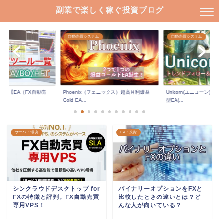
副業で楽しく稼ぐ投資ブログ
自動売買システム
自動売買システム
ール【EA（FX自動売
Phoenix（フェニックス）超高月利爆益
Unicorn(ユニコーン
.
Gold EA...
型EA(...
サーバ・環境
FX・投資
シンクラウドデスクトップ for
バイナリーオプションをFXと
FXの特徴と評判。FX自動売買
比較したときの違いとは？ど
専用VPS！
んな人が向いている？